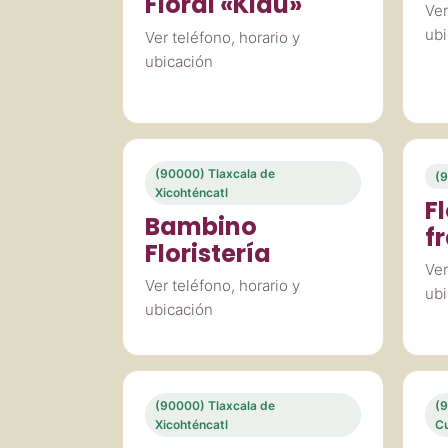
Floral «Klau»
Ver
ubi
Ver teléfono, horario y
ubicación
(90000) Tlaxcala de
(9
Xicohténcatl
F
Bambino
f
Floristería
Ver
Ver teléfono, horario y
ubi
ubicación
(90000) Tlaxcala de
(9
Xicohténcatl
Cu