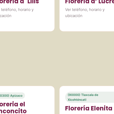
orería d´ Lilis
Florería d’ Lucr
 teléfono, horario y
Ver teléfono, horario y
cación
ubicación
(90000) Tlaxcala de
0300) Apizaco
Xicohténcatl
oreria el
Florería Elenita
inconcito