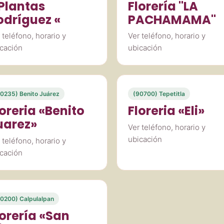
 Plantas
Florería "LA
odríguez «
PACHAMAMA"
 teléfono, horario y
Ver teléfono, horario y
cación
ubicación
0235) Benito Juárez
(90700) Tepetitla
loreria «Benito
Floreria «Eli»
uarez»
Ver teléfono, horario y
ubicación
 teléfono, horario y
cación
0200) Calpulalpan
lorería «San