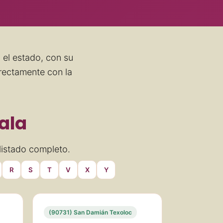
 el estado, con su
irectamente con la
cala
listado completo.
R
S
T
V
X
Y
(90731) San Damián Texoloc