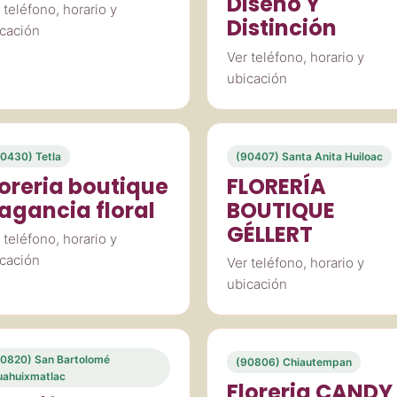
Diseño Y
 teléfono, horario y
Distinción
cación
Ver teléfono, horario y
ubicación
0430) Tetla
(90407) Santa Anita Huiloac
loreria boutique
FLORERÍA
ragancia floral
BOUTIQUE
GÉLLERT
 teléfono, horario y
cación
Ver teléfono, horario y
ubicación
0820) San Bartolomé
(90806) Chiautempan
ahuixmatlac
Floreria CANDY