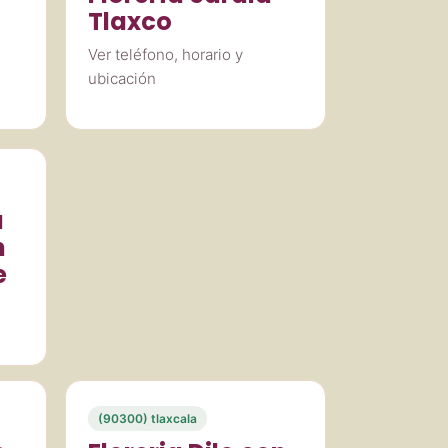
Tlaxco
Ver teléfono, horario y
ubicación
a
n
e
(90300) tlaxcala