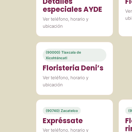
Detalles
Fl
especiales AYDE
Ver
ubi
Ver teléfono, horario y
ubicación
(90000) Tlaxcala de
Xicohténcatl
Floristeria Deni’s
Ver teléfono, horario y
ubicación
(90740) Zacatelco
(9
Expréssate
Fl
r
Ver teléfono, horario y