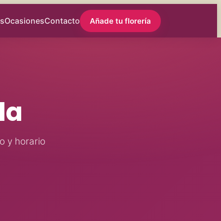
s
Ocasiones
Contacto
Añade tu florería
la
o y horario