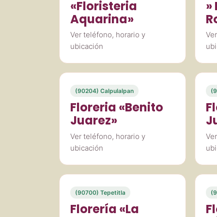
«Floristeria
»
Aquarina»
R
Ver teléfono, horario y
Ver
ubicación
ubi
(90204) Calpulalpan
(9
Floreria «Benito
F
Juarez»
J
Ver teléfono, horario y
Ver
ubicación
ubi
(90700) Tepetitla
(9
Florería «La
F