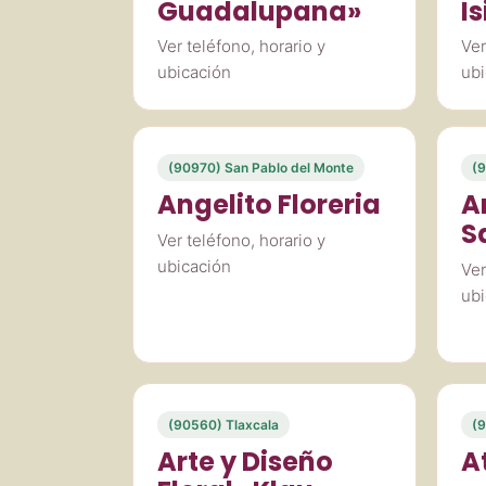
Guadalupana»
I
Ver teléfono, horario y
Ver
ubicación
ubi
(90970) San Pablo del Monte
(
Angelito Floreria
A
S
Ver teléfono, horario y
ubicación
Ver
ubi
(90560) Tlaxcala
(9
Arte y Diseño
At