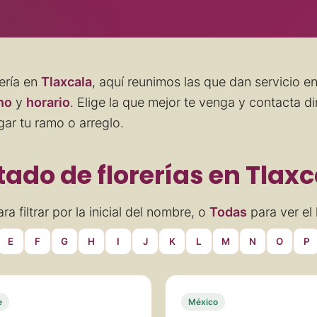
ería en
Tlaxcala
, aquí reunimos las que dan servicio en
no
y
horario
. Elige la que mejor te venga y contacta d
gar tu ramo o arreglo.
tado de florerías en Tlax
ra filtrar por la inicial del nombre, o
Todas
para ver el 
E
F
G
H
I
J
K
L
M
N
O
P
e
México