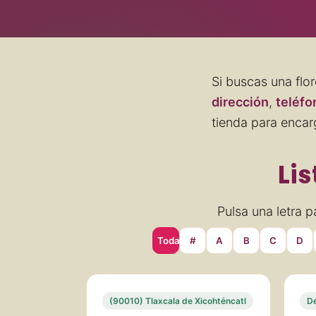
Si buscas una flor
dirección
,
teléfo
tienda para encar
Lis
Pulsa una letra pa
Todas
#
A
B
C
D
(90010) Tlaxcala de Xicohténcatl
D