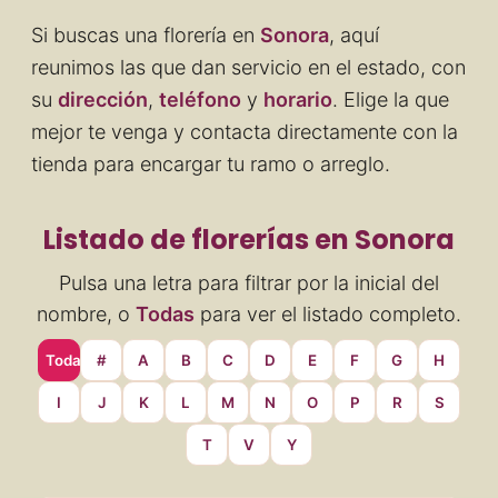
Si buscas una florería en
Sonora
, aquí
reunimos las que dan servicio en el estado, con
su
dirección
,
teléfono
y
horario
. Elige la que
mejor te venga y contacta directamente con la
tienda para encargar tu ramo o arreglo.
Listado de florerías en Sonora
Pulsa una letra para filtrar por la inicial del
nombre, o
Todas
para ver el listado completo.
Todas
#
A
B
C
D
E
F
G
H
I
J
K
L
M
N
O
P
R
S
T
V
Y