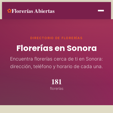
Florerías Abiertas
✿
Inicio
DIRECTORIO DE FLORERÍAS
Estados
Florerías en Sonora
Ocasiones
Encuentra florerías cerca de ti en Sonora:
dirección, teléfono y horario de cada una.
Contacto
181
Añade tu florería
florerías