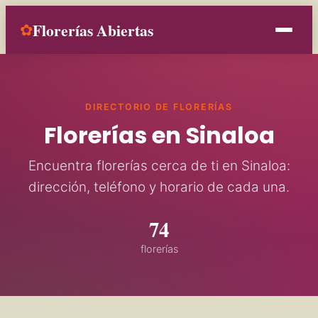
Florerías Abiertas
✿
Inicio
DIRECTORIO DE FLORERÍAS
Estados
Florerías en Sinaloa
Ocasiones
Encuentra florerías cerca de ti en Sinaloa:
dirección, teléfono y horario de cada una.
Contacto
74
Añade tu florería
florerías