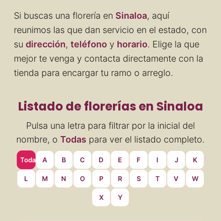
Si buscas una florería en
Sinaloa
, aquí
reunimos las que dan servicio en el estado, con
su
dirección
,
teléfono
y
horario
. Elige la que
mejor te venga y contacta directamente con la
tienda para encargar tu ramo o arreglo.
Listado de florerías en Sinaloa
Pulsa una letra para filtrar por la inicial del
nombre, o
Todas
para ver el listado completo.
Todas
A
B
C
D
E
F
I
J
K
L
M
N
O
P
R
S
T
V
W
X
Y