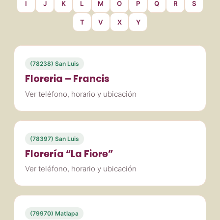
I
J
K
L
M
O
P
Q
R
S
T
V
X
Y
(78238) San Luis
Floreria – Francis
Ver teléfono, horario y ubicación
(78397) San Luis
Florería “La Fiore”
Ver teléfono, horario y ubicación
(79970) Matlapa