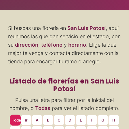
Si buscas una florería en
San Luis Potosí
, aquí
reunimos las que dan servicio en el estado, con
su
dirección
,
teléfono
y
horario
. Elige la que
mejor te venga y contacta directamente con la
tienda para encargar tu ramo o arreglo.
Listado de florerías en San Luis
Potosí
Pulsa una letra para filtrar por la inicial del
nombre, o
Todas
para ver el listado completo.
Todas
#
A
B
C
D
E
F
G
H