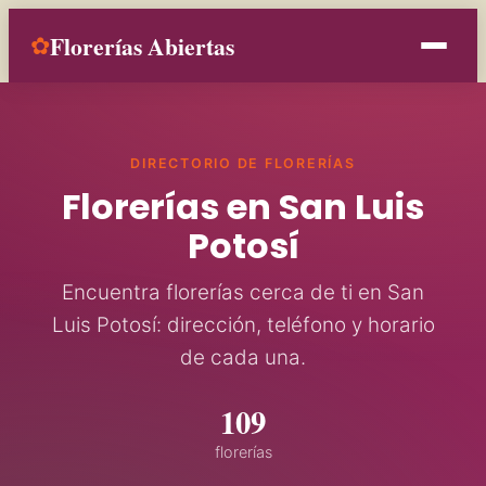
Florerías Abiertas
✿
Inicio
DIRECTORIO DE FLORERÍAS
Estados
Florerías en San Luis
Ocasiones
Potosí
Encuentra florerías cerca de ti en San
Contacto
Luis Potosí: dirección, teléfono y horario
de cada una.
Añade tu florería
109
florerías