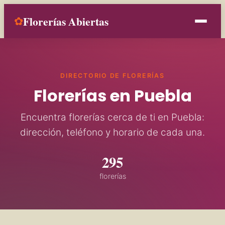
Florerías Abiertas
✿
Inicio
DIRECTORIO DE FLORERÍAS
Estados
Florerías en Puebla
Ocasiones
Encuentra florerías cerca de ti en Puebla:
dirección, teléfono y horario de cada una.
Contacto
295
Añade tu florería
florerías