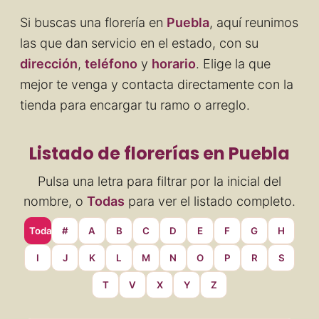
Si buscas una florería en
Puebla
, aquí reunimos
las que dan servicio en el estado, con su
dirección
,
teléfono
y
horario
. Elige la que
mejor te venga y contacta directamente con la
tienda para encargar tu ramo o arreglo.
Listado de florerías en Puebla
Pulsa una letra para filtrar por la inicial del
nombre, o
Todas
para ver el listado completo.
Todas
#
A
B
C
D
E
F
G
H
I
J
K
L
M
N
O
P
R
S
T
V
X
Y
Z