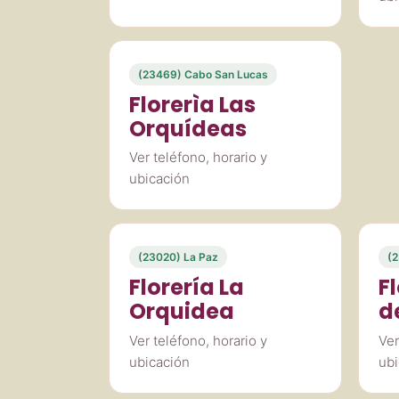
(23469) Cabo San Lucas
Florerìa Las
Orquídeas
Ver teléfono, horario y
ubicación
(23020) La Paz
(2
Florería La
F
Orquidea
d
Ver teléfono, horario y
Ver
ubicación
ubi