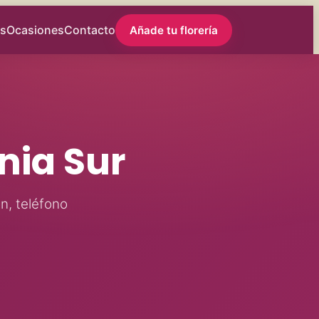
s
Ocasiones
Contacto
Añade tu florería
rnia Sur
ón, teléfono