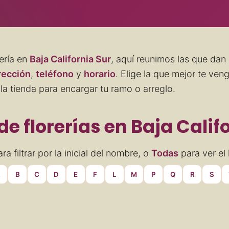
ería en
Baja California Sur
, aquí reunimos las que dan 
rección
,
teléfono
y
horario
. Elige la que mejor te ven
la tienda para encargar tu ramo o arreglo.
de florerías en Baja Calif
ra filtrar por la inicial del nombre, o
Todas
para ver el 
A
B
C
D
E
F
L
M
P
Q
R
S