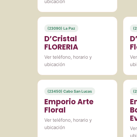
ubicación
(23090) La Paz
(2
D’Cristal
D
FLORERIA
F
Ver teléfono, horario y
Ver
ubicación
ubi
(23450) Cabo San Lucas
(2
Emporio Arte
E
Floral
B
E
Ver teléfono, horario y
ubicación
Ver
ubi